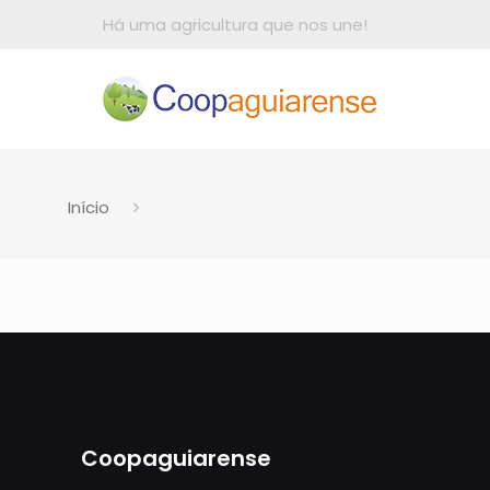
Há uma agricultura que nos une!
Início
Coopaguiarense